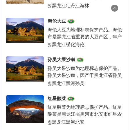
国猴头菇之乡”——
黑龙江牡丹江海林
海伦大豆
海伦大豆为地理标志保护产品。海伦
市是黑龙江省重要的大豆产区，年产
优质高油、高蛋白、小
黑龙江绥化海伦
孙吴大果沙棘
孙吴大果沙棘为地理标志保护产品。
孙吴大果沙棘，因产于黑龙江省孙吴
县而得名，中国国家地
黑龙江黑河孙吴
红星酸菜
红星酸菜为地理标志保护产品。红星
酸菜是黑龙江省黑河市北安市红星农
场地区的特产。红星酸
黑龙江黑河北安