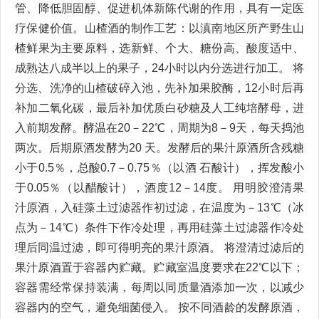
管、降低胆固醇、促进机体新陈代谢的作用，具有一定医
疗保健价值。山楂酒的制作工艺：以滇南地区所产野生山
楂鲜果为主要原料，选新鲜、个大、糖份高、酸度适中、
成熟达八成半以上的果子，24小时以内分选进行加工。 将
分选、洗净的山楂破碎入池，先补加果胶酶，12小时后再
补加二氧化碳，最后补加优质白砂糖及人工纯培酵母，进
入前期发酵。酵温在20－22℃，周期为8－9天，每天捣池
两次。后期原酒发酵为20 天。发酵后的果汁原酒所含残糖
小于0.5％，总酸0.7－0.75％（以酒 石酸计），挥发酸小
于0.05％（以醋酸计），酒度12－14度。 用明胶澄清果
汁原酒，入硅藻土过滤器作初过滤，在温度为－13℃（冰
点为－14℃）条件下作冷处理，再用硅藻土过滤器作冷处
理后同温过滤，即可得明亮的果汁原酒。 将澄清过滤后的
果汁原酒置于容器内贮藏。贮藏室温度要求在22℃以下；
容器需经常保持装满，每周以同质量酒添加一次，以减少
容器内的空气，避免细菌侵入。 按不同酒龄的发酵原酒，