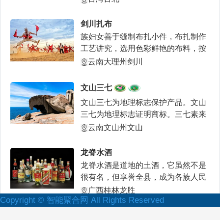
剑川扎布
族妇女善于缝制布扎小件，布扎制作
工艺讲究，选用色彩鲜艳的布料，按
设计先缝成雏形，然后
云南大理州剑川
文山三七
文山三七为地理标志保护产品。文山
三七为地理标志证明商标。三七素来
就是云南省出产的传统
云南文山州文山
龙脊水酒
龙脊水酒是道地的土酒，它虽然不是
很有名，但享誉全县，成为各族人民
人人交口称赞的美酒。
广西桂林龙胜
Copyright © 智能聚合网 All Rights Reserved
傣味撒撇