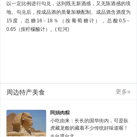
以一定比例进行勾兑，达到既无新酒感，又无陈酒感的境
地。勾兑后，按成品酒的质量加糖配制。成品酒含酒度为
15度，总糖16－18％（按葡萄糖计），总酸0.5－
0.65（按柠檬酸计）。( 红河)
更多»
周边特产美食
阿娟肉粽
小吃由来：长长的国华街內，可是臥
虎藏龙般的藏着不少传统好味道喔！
阿娟肉粽就是其中之一
台湾台北