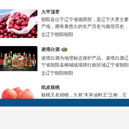
大平顶枣
朝阳县位于辽宁省德西部，是辽宁大枣主要
产地，拥有着悠久的生产历史与栽培历史，
朝阳大枣
辽宁朝阳朝阳
凌塔白酒
凌塔白酒为地理标志保护产品。凌塔白酒辽
宁省朝阳县柳城镇现辖行政区域辽宁省朝阳
县人民政
辽宁朝阳朝阳
纸皮核桃
核桃又名胡桃，久有“木本油料王”之称，它
在辽宁已有近300多年的栽培历史。辽南、
辽西
辽宁朝阳朝阳
朝阳小米