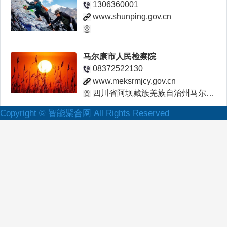
1306360001
www.shunping.gov.cn
马尔康市人民检察院
08372522130
www.meksrmjcy.gov.cn
四川省阿坝藏族羌族自治州马尔康市马尔康镇美谷街220号
Copyright © 智能聚合网 All Rights Reserved
广西玉林北流市人民政府门户网站 -
www.beiliu.gov.cn
河南省委组织部举报信访网站
www.ha12380.gov.cn
郑州市金水路17号