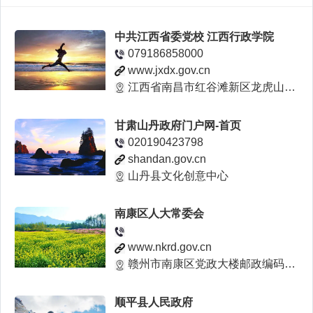
中共江西省委党校 江西行政学院
079186858000
www.jxdx.gov.cn
江西省南昌市红谷滩新区龙虎山大道1866号
甘肃山丹政府门户网-首页
020190423798
shandan.gov.cn
山丹县文化创意中心
南康区人大常委会
www.nkrd.gov.cn
赣州市南康区党政大楼邮政编码：341400
顺平县人民政府