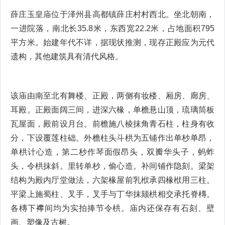
薛庄玉皇庙位于泽州县高都镇薛庄村村西北。坐北朝南，
一进院落，南北长35.8米，东西宽22.2米，占地面积795
平方米。始建年代不详，据现状推测，现存正殿应为元代
遗构，其他建筑具有清代风格。
该庙由南至北有舞楼、正殿，两侧有妆楼、厢房、廊房、
耳殿。正殿面阔三间，进深六椽，单檐悬山顶，琉璃筒板
瓦屋面，殿前设月台。前檐施八棱抹角青石柱，柱身有收
分，下设覆莲柱础。外檐柱头斗栱为五铺作出单杪单昂，
单栱计心造，第二杪作琴面假昂头，双瓣华头子，蚂蚱
头，令栱抹斜。里转单杪，偷心造。补间铺作隐刻。梁架
结构为殿内厅堂做法，六架椽屋前乳栿承四椽栿用三柱。
平梁上施蜀柱、叉手，叉手与丁华抹颏栱相交承托脊槫。
各槫下襻间均为实拍捧节令栱。庙内还保存有石刻、壁
画、塑像及古树。