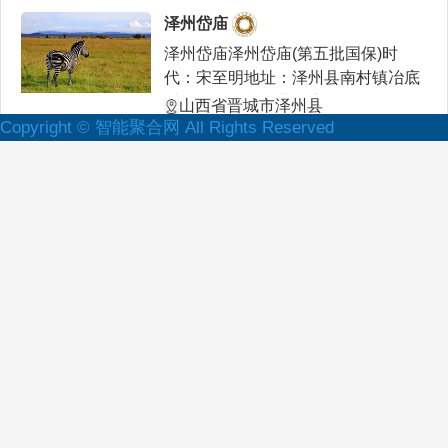
泽州岱庙
泽州岱庙泽州岱庙(第五批国保)时
代：宋至明地址：泽州县南村镇冶底
村西隅据碑文记载，庙
山西省晋城市泽州县
Copyright © 智能聚合网 All Rights Reserved
高都景德寺
泽州县高都镇高都村的景德寺，曾与
碧落寺、显庆寺、松林寺并称“古泽州
四大名寺”。据史料
山西省晋城市泽州县
大南社土地神祠
大南社土地神祠（第五批省保）时
代：金、清地址：晋城市泽州县高都
镇大南社村北大南社土地
山西省晋城市泽州县
泽州崇寿寺